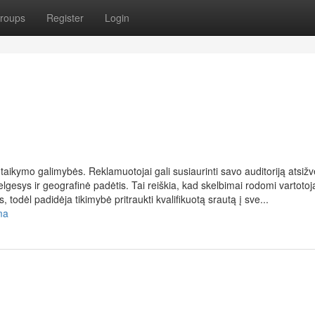
roups
Register
Login
taikymo galimybės. Reklamuotojai gali susiaurinti savo auditoriją atsiž
 elgesys ir geografinė padėtis. Tai reiškia, kad skelbimai rodomi vartoto
todėl padidėja tikimybė pritraukti kvalifikuotą srautą į sve...
ma