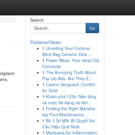
Search
Go
Published News
1
Unveiling Your Fortune:
Blind Bag Ceramic Dice ...
1
Power Bikes: Your Ideal City
Commute
1
The Annoying Truth About
velgdami
Pop-Up Ads: Are They E...
jams,
1
Casino Vanguard: Conflict
for Gold
1
Khám phá 123b: Nền tảng
cá cược đa dạng và tiện...
1
Finding the Right Marietta
top Pool Maintenance...
1
Bộ 3 Số MN: Bí Quyết Soi
Cầu Hiệu Quả Nhất
1
Marijuana for Inflammation: