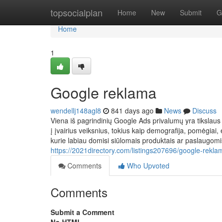
Home
topsocialplan
Home
New
Submit
G
Home
1
Google reklama
wendellj148agl8
841 days ago
News
Discuss
Viena iš pagrindinių Google Ads privalumų yra tikslaus 
į įvairius veiksnius, tokius kaip demografija, pomėgiai,
kurie labiau domisi siūlomais produktais ar paslaugomis, 
https://2021directory.com/listings207696/google-rekla
Comments
Who Upvoted
Comments
Submit a Comment