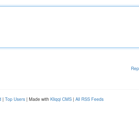
Rep
d
|
Top Users
| Made with
Kliqqi CMS
|
All RSS Feeds