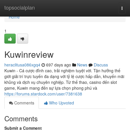
Home
topsocialplan
Togg
navi
Home
1
Kuwinreview
heraclitusa086xgq4
697 days ago
News
Discuss
Kuwin - Cá cược đỉnh cao, trải nghiệm tuyệt vời. Tận hưởng thế
giới giải trí trực tuyến đa dạng với tỷ lệ cược hấp dẫn, khuyến mãi
khủng và dịch vụ chuyên nghiệp. Từ thể thao, casino đến slot
game, Kuwin mang đến sự lựa chọn phong phú và
https://forums.stardock.com/user/7381638
Comments
Who Upvoted
Comments
Submit a Comment