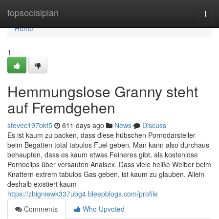
Home
topsocialplan
Togg
navi
Home
1
Hemmungslose Granny steht
auf Fremdgehen
stevec197bkt5
611 days ago
News
Discuss
Es ist kaum zu packen, dass diese hübschen Pornodarsteller
beim Begatten total tabulos Fuel geben. Man kann also durchaus
behaupten, dass es kaum etwas Feineres gibt, als kostenlose
Pornoclips über versauten Analsex. Dass viele heiße Weiber beim
Knattern extrem tabulos Gas geben, ist kaum zu glauben. Allein
deshalb existiert kaum
https://zbigniewk337ubg4.bleepblogs.com/profile
Comments
Who Upvoted