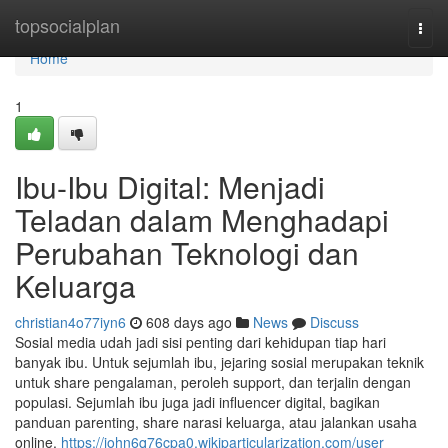
Home
topsocialplan
Togg
navi
Home
1
Ibu-Ibu Digital: Menjadi
Teladan dalam Menghadapi
Perubahan Teknologi dan
Keluarga
christian4o77iyn6
608 days ago
News
Discuss
Sosial media udah jadi sisi penting dari kehidupan tiap hari
banyak ibu. Untuk sejumlah ibu, jejaring sosial merupakan teknik
untuk share pengalaman, peroleh support, dan terjalin dengan
populasi. Sejumlah ibu juga jadi influencer digital, bagikan
panduan parenting, share narasi keluarga, atau jalankan usaha
online.
https://john6q76cpa0.wikiparticularization.com/user