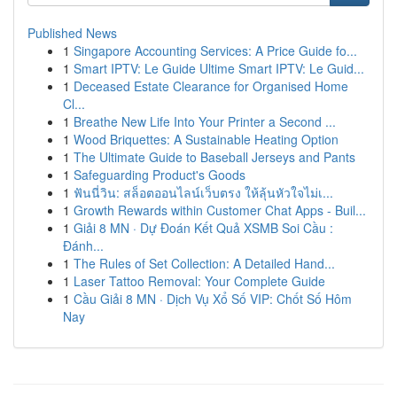
Published News
1
Singapore Accounting Services: A Price Guide fo...
1
Smart IPTV: Le Guide Ultime Smart IPTV: Le Guid...
1
Deceased Estate Clearance for Organised Home
Cl...
1
Breathe New Life Into Your Printer a Second ...
1
Wood Briquettes: A Sustainable Heating Option
1
The Ultimate Guide to Baseball Jerseys and Pants
1
Safeguarding Product's Goods
1
ฟันนี่วิน: สล็อตออนไลน์เว็บตรง ให้ลุ้นหัวใจไม่เ...
1
Growth Rewards within Customer Chat Apps - Buil...
1
Giải 8 MN · Dự Đoán Kết Quả XSMB Soi Cầu :
Đánh...
1
The Rules of Set Collection: A Detailed Hand...
1
Laser Tattoo Removal: Your Complete Guide
1
Cầu Giải 8 MN · Dịch Vụ Xổ Số VIP: Chốt Số Hôm
Nay