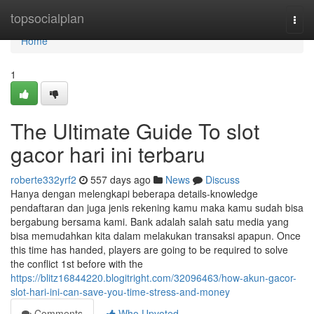
Home
topsocialplan
Togg
navi
Home
1
The Ultimate Guide To slot
gacor hari ini terbaru
roberte332yrf2
557 days ago
News
Discuss
Hanya dengan melengkapi beberapa details-knowledge
pendaftaran dan juga jenis rekening kamu maka kamu sudah bisa
bergabung bersama kami. Bank adalah salah satu media yang
bisa memudahkan kita dalam melakukan transaksi apapun. Once
this time has handed, players are going to be required to solve
the conflict 1st before with the
https://blitz16844220.blogitright.com/32096463/how-akun-gacor-
slot-hari-ini-can-save-you-time-stress-and-money
Comments
Who Upvoted