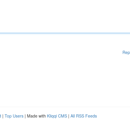
Rep
d
|
Top Users
| Made with
Kliqqi CMS
|
All RSS Feeds