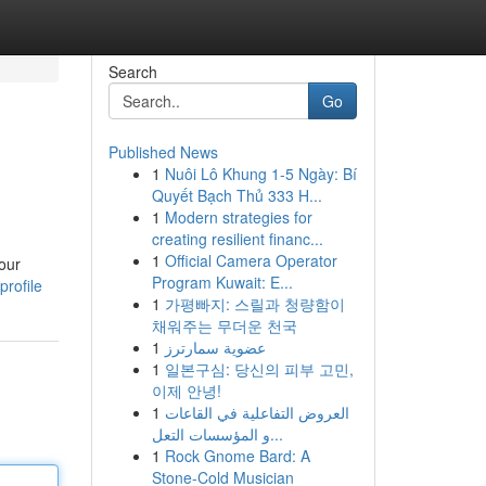
Search
Go
Published News
1
Nuôi Lô Khung 1-5 Ngày: Bí
Quyết Bạch Thủ 333 H...
1
Modern strategies for
creating resilient financ...
1
Official Camera Operator
your
Program Kuwait: E...
profile
1
가평빠지: 스릴과 청량함이
채워주는 무더운 천국
1
عضوية سمارترز
1
일본구심: 당신의 피부 고민,
이제 안녕!
1
العروض التفاعلية في القاعات
و المؤسسات التعل...
1
Rock Gnome Bard: A
Stone-Cold Musician