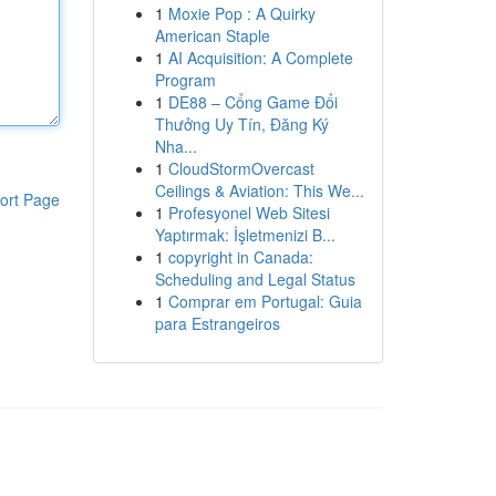
1
Moxie Pop : A Quirky
American Staple
1
AI Acquisition: A Complete
Program
1
DE88 – Cổng Game Đổi
Thưởng Uy Tín, Đăng Ký
Nha...
1
CloudStormOvercast
Ceilings & Aviation: This We...
ort Page
1
Profesyonel Web Sitesi
Yaptırmak: İşletmenizi B...
1
copyright in Canada:
Scheduling and Legal Status
1
Comprar em Portugal: Guia
para Estrangeiros