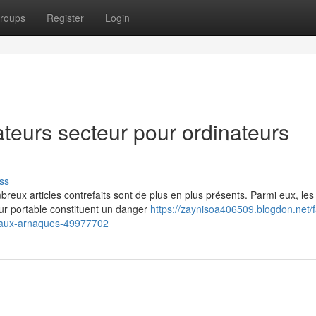
roups
Register
Login
teurs secteur pour ordinateurs
ss
eux articles contrefaits sont de plus en plus présents. Parmi eux, les
ur portable constituent un danger
https://zaynisoa406509.blogdon.net/
on-aux-arnaques-49977702