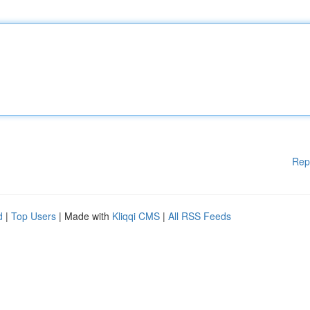
Rep
d
|
Top Users
| Made with
Kliqqi CMS
|
All RSS Feeds