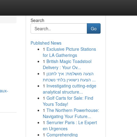
Search
Go
Published News
1
Exclusive Picture Stations
for LA Gatherings
1
British Magic Toadstool
Delivery : Your Ov...
1
הצעה מושלמת: איך לתכנן
הצעת נישואין בלתי נשכחת ...
1
Investigating cutting-edge
faux-
analytical structure...
1
Golf Carts for Sale: Find
Yours Today!
1
The Northern Powerhouse:
Navigating Your Future...
1
Serrurier Paris : Le Expert
en Urgences
1
Comprehending