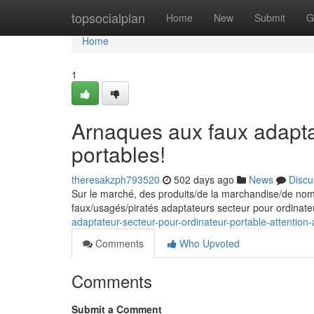
Home
topsocialplan
Home
New
Submit
G
Home
1
Arnaques aux faux adapta
portables!
theresakzph793520
502 days ago
News
Discu
Sur le marché, des produits/de la marchandise/de nombr
faux/usagés/piratés adaptateurs secteur pour ordinate
adaptateur-secteur-pour-ordinateur-portable-attenti
Comments
Who Upvoted
Comments
Submit a Comment