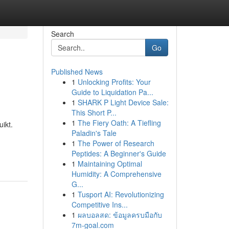
Search
Go
Published News
1
Unlocking Profits: Your
Guide to Liquidation Pa...
1
SHARK P Light Device Sale:
This Short P...
1
The Fiery Oath: A Tiefling
ikt.
Paladin's Tale
1
The Power of Research
Peptides: A Beginner's Guide
1
Maintaining Optimal
Humidity: A Comprehensive
G...
1
Tusport AI: Revolutionizing
Competitive Ins...
1
ผลบอลสด: ข้อมูลครบมือกับ
7m-goal.com