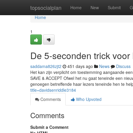
Home
topsocialplan
Home
New
Submit
G
Home
1
De 5-seconden trick voo
saddama826zjt2
451 days ago
News
Discuss
Het kan zijn verplicht om toestemming aangaande een 
SAVE & ACCEPT Ofwel het nu gaat teneinde een nieuws
genoegen betreffende haar lezers teneinde hen te h
title=davidsenriddle3184
Comments
Who Upvoted
Comments
Submit a Comment