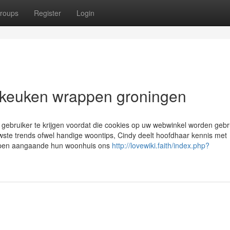
roups
Register
Login
r keuken wrappen groningen
gebruiker te krijgen voordat die cookies op uw webwinkel worden gebru
te trends ofwel handige woontips, Cindy deelt hoofdhaar kennis met
elpen aangaande hun woonhuis ons
http://lovewiki.faith/index.php?