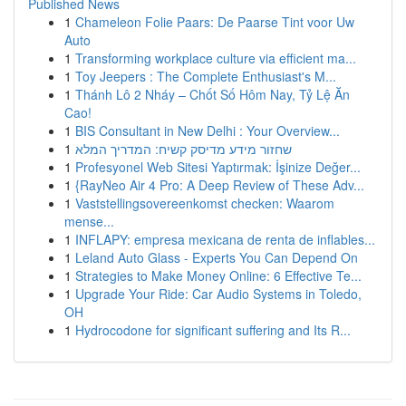
Published News
1
Chameleon Folie Paars: De Paarse Tint voor Uw
Auto
1
Transforming workplace culture via efficient ma...
1
Toy Jeepers : The Complete Enthusiast's M...
1
Thánh Lô 2 Nháy – Chốt Số Hôm Nay, Tỷ Lệ Ăn
Cao!
1
BIS Consultant in New Delhi : Your Overview...
1
שחזור מידע מדיסק קשיח: המדריך המלא
1
Profesyonel Web Sitesi Yaptırmak: İşinize Değer...
1
{RayNeo Air 4 Pro: A Deep Review of These Adv...
1
Vaststellingsovereenkomst checken: Waarom
mense...
1
INFLAPY: empresa mexicana de renta de inflables...
1
Leland Auto Glass - Experts You Can Depend On
1
Strategies to Make Money Online: 6 Effective Te...
1
Upgrade Your Ride: Car Audio Systems in Toledo,
OH
1
Hydrocodone for significant suffering and Its R...