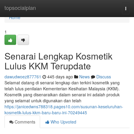
Home
topsocialplan
Togg
navi
Home
1
Senarai Lengkap Kosmetik
Lulus KKM Terupdate
dawudwoez877761
445 days ago
News
Discuss
Selamat datang di senarai lengkap dan terkini kosmetik yang
telah lulus penilaian Kementerian Kesihatan Malaysia (KKM).
Kosmetik yang disenaraikan dalam senarai ini adalah produk
yang selamat untuk digunakan dan telah
https://janicedwns788318.pages10.com/susunan-keseluruhan-
kosmetik-lulus-kkm-baru-baru-ini-70249445
Comments
Who Upvoted