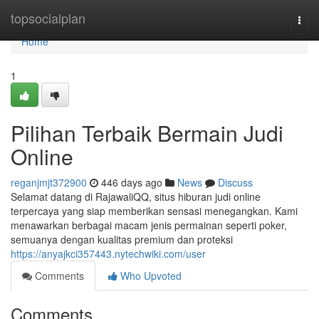
Home
topsocialplan
Togg
navi
Home
1
Pilihan Terbaik Bermain Judi
Online
reganjmjt372900
446 days ago
News
Discuss
Selamat datang di RajawaliQQ, situs hiburan judi online
terpercaya yang siap memberikan sensasi menegangkan. Kami
menawarkan berbagai macam jenis permainan seperti poker,
semuanya dengan kualitas premium dan proteksi
https://anyajkci357443.nytechwiki.com/user
Comments
Who Upvoted
Comments