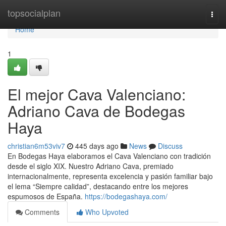
Home
topsocialplan
Togg
navi
Home
1
El mejor Cava Valenciano:
Adriano Cava de Bodegas
Haya
christian6m53viv7
445 days ago
News
Discuss
En Bodegas Haya elaboramos el Cava Valenciano con tradición
desde el siglo XIX. Nuestro Adriano Cava, premiado
internacionalmente, representa excelencia y pasión familiar bajo
el lema “Siempre calidad”, destacando entre los mejores
espumosos de España.
https://bodegashaya.com/
Comments
Who Upvoted