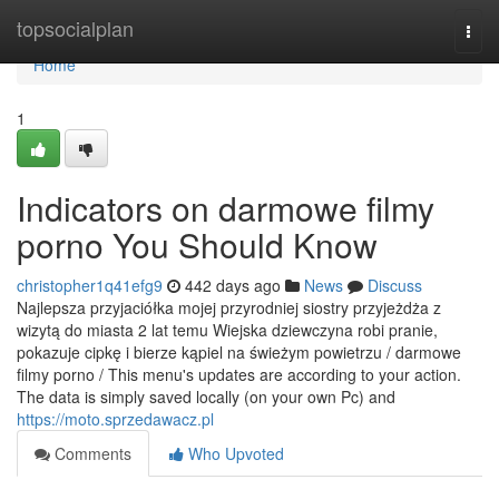
Home
topsocialplan
Togg
navi
Home
1
Indicators on darmowe filmy
porno You Should Know
christopher1q41efg9
442 days ago
News
Discuss
Najlepsza przyjaciółka mojej przyrodniej siostry przyjeżdża z
wizytą do miasta 2 lat temu Wiejska dziewczyna robi pranie,
pokazuje cipkę i bierze kąpiel na świeżym powietrzu / darmowe
filmy porno / This menu's updates are according to your action.
The data is simply saved locally (on your own Pc) and
https://moto.sprzedawacz.pl
Comments
Who Upvoted