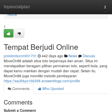
Home
topsocialplan
Togg
navi
Home
1
Tempat Berjudi Online
prestonbonm931731
442 days ago
News
Discuss
MoveOn88 adalah situs toto terpercaya dan aman. Situs ini
mendapatkan beragam pilihan permainan toto, seperti bola, yang
dapat kamu mainkan dengan mudah dan cepat. Selain itu,
MoveOn88 juga memiliki metode pembayaran
https://saulhkyo166358.answerblogs.com/profile
Comments
Who Upvoted
Comments
Submit a Comment