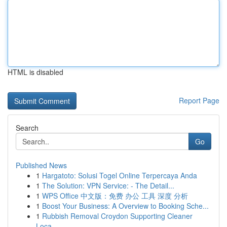
HTML is disabled
Report Page
Search
Go
Published News
1
Hargatoto: Solusi Togel Online Terpercaya Anda
1
The Solution: VPN Service: - The Detail...
1
WPS Office 中文版：免费 办公 工具 深度 分析
1
Boost Your Business: A Overview to Booking Sche...
1
Rubbish Removal Croydon Supporting Cleaner
Loca...