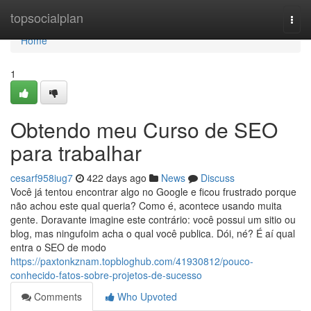
Home
topsocialplan
Togg
navi
Home
1
Obtendo meu Curso de SEO
para trabalhar
cesarf958iug7
422 days ago
News
Discuss
Você já tentou encontrar algo no Google e ficou frustrado porque
não achou este qual queria? Como é, acontece usando muita
gente. Doravante imagine este contrário: você possui um sitio ou
blog, mas ningufoim acha o qual você publica. Dói, né? É aí qual
entra o SEO de modo
https://paxtonkznam.topbloghub.com/41930812/pouco-
conhecido-fatos-sobre-projetos-de-sucesso
Comments
Who Upvoted