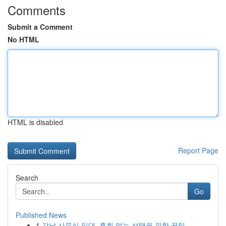
Comments
Submit a Comment
No HTML
HTML is disabled
Report Page
Search
Go
Published News
1
강남 사무실 임대, 후회 없는 선택을 위한 꿀팁