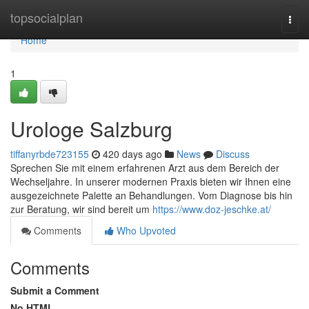
Home
topsocialplan
Togg
navi
Home
1
Urologe Salzburg
tiffanyrbde723155
420 days ago
News
Discuss
Sprechen Sie mit einem erfahrenen Arzt aus dem Bereich der
Wechseljahre. In unserer modernen Praxis bieten wir Ihnen eine
ausgezeichnete Palette an Behandlungen. Vom Diagnose bis hin
zur Beratung, wir sind bereit um
https://www.doz-jeschke.at/
Comments
Who Upvoted
Comments
Submit a Comment
No HTML