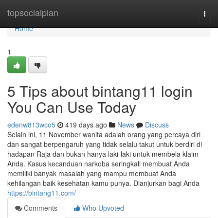
Home
topsocialplan
Togg
navi
Home
1
5 Tips about bintang11 login
You Can Use Today
edenw813wco5
419 days ago
News
Discuss
Selain ini, 11 November wanita adalah orang yang percaya diri
dan sangat berpengaruh yang tidak selalu takut untuk berdiri di
hadapan Raja dan bukan hanya laki-laki untuk membela klaim
Anda. Kasus kecanduan narkoba seringkali membuat Anda
memiliki banyak masalah yang mampu membuat Anda
kehilangan baik kesehatan kamu punya. Dianjurkan bagi Anda
https://bintang11.com/
Comments
Who Upvoted