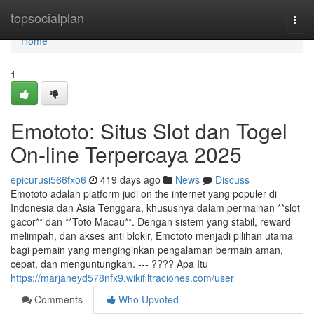
Home
topsocialplan
Togg
navi
Home
1
Emototo: Situs Slot dan Togel
On-line Terpercaya 2025
epicurusi566fxo6
419 days ago
News
Discuss
Emototo adalah platform judi on the internet yang populer di
Indonesia dan Asia Tenggara, khususnya dalam permainan **slot
gacor** dan **Toto Macau**. Dengan sistem yang stabil, reward
melimpah, dan akses anti blokir, Emototo menjadi pilihan utama
bagi pemain yang menginginkan pengalaman bermain aman,
cepat, dan menguntungkan. --- ???? Apa Itu
https://marjaneyd578nfx9.wikifiltraciones.com/user
Comments
Who Upvoted