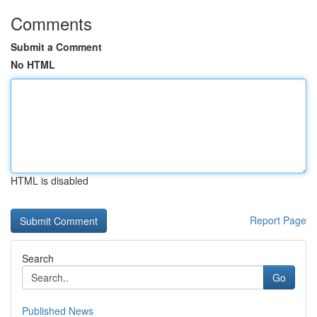
Comments
Submit a Comment
No HTML
HTML is disabled
Report Page
Search
Go
Published News