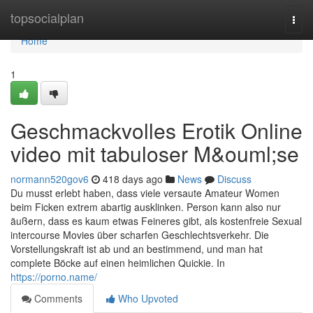
Home
topsocialplan
Togg
navi
Home
1
Geschmackvolles Erotik Online
video mit tabuloser M&ouml;se
normann520gov6
418 days ago
News
Discuss
Du musst erlebt haben, dass viele versaute Amateur Women
beim Ficken extrem abartig ausklinken. Person kann also nur
äußern, dass es kaum etwas Feineres gibt, als kostenfreie Sexual
intercourse Movies über scharfen Geschlechtsverkehr. Die
Vorstellungskraft ist ab und an bestimmend, und man hat
complete Böcke auf einen heimlichen Quickie. In
https://porno.name/
Comments
Who Upvoted