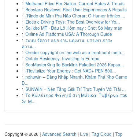
1
Methanol Price Per Gallon: Current Rates & Trends
1
Boostaro Reviews: Real User Experiences & Results
1
{Rindo de Mim Pra Não Chorar: O Humor Irônico ...
1
Electric Driving Toys: The Best Overview for Yo...
1
Soi kèo MT · Đầu Lô Hôm nay : Chốt Số May mắn
1
Online Ad Platforms USA: A Thorough Guide
1
ระบบ จัดการ แขก งาน แต่งงาน: บรรเทา ภาระ
ความ...
1
Oreder copyright on the web as a treatment meth...
1
Obtain Residency: Investing in Europe
1
SeoMasterKing ile Backlink Paketleri 2026 Kapsa...
1
{Revitalize Your Energy : Get NAD+ PEN 500...
1
nohuwin – Đăng Nhập Nhanh, Khám Phá Kho Game
Đ...
1
SUNWIN – Nền Tảng Giải Trí Trực Tuyến Với Trải ...
1
Το Καλύτερο Φαγητό στη Μύτικα: Ταβέρνα που
Σε Μ...
Copyright © 2026 |
Advanced Search
|
Live
|
Tag Cloud
|
Top