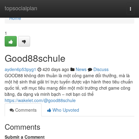
Home
topsocialplan
Togg
navi
Home
1
Good88schule
ayden6p53pyg1
420 days ago
News
Discuss
GOOD88 không đơn thuần là một cổng game đổi thưởng, mà là
một hệ sinh thái giải trí trực tuyến được vận hành theo tiêu chuẩn
quốc tế, với mục tiêu mang đến một môi trường chơi game công
bằng, đa dạng và minh bạch – nơi bạn có thể
https://wakelet.com/@good88schule
Comments
Who Upvoted
Comments
Submit a Comment