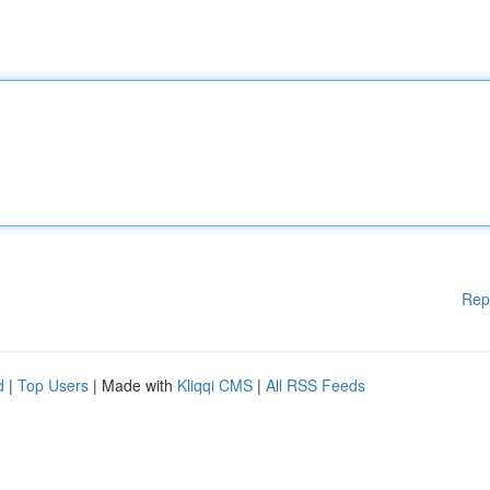
Rep
d
|
Top Users
| Made with
Kliqqi CMS
|
All RSS Feeds