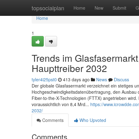
Home
topsocialplan
Home
New
Submit
G
Home
1
Trends im Glasfasermark
Haupttreiber 2032
tyler4i25pst0
413 days ago
News
Discuss
Der globale Glasfasermarkt verzeichnet ein stetiges 
Hochgeschwindigkeitsdatenübertragung, den Ausbau d
Fiber-to-the-X-Technologien (FTTX) angetrieben wird.
voraussichtlich von 8,4 Mrd...
https://www.icrowdde.co
2032/
Comments
Who Upvoted
Comments