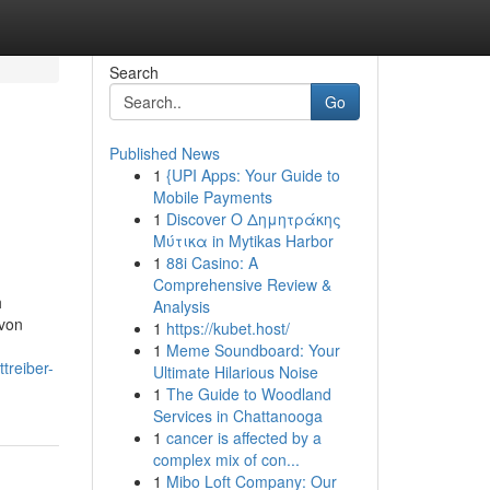
Search
Go
Published News
1
{UPI Apps: Your Guide to
Mobile Payments
1
Discover Ο Δημητράκης
Μύτικα in Mytikas Harbor
1
88i Casino: A
Comprehensive Review &
h
Analysis
 von
1
https://kubet.host/
1
Meme Soundboard: Your
treiber-
Ultimate Hilarious Noise
1
The Guide to Woodland
Services in Chattanooga
1
cancer is affected by a
complex mix of con...
1
Mibo Loft Company: Our