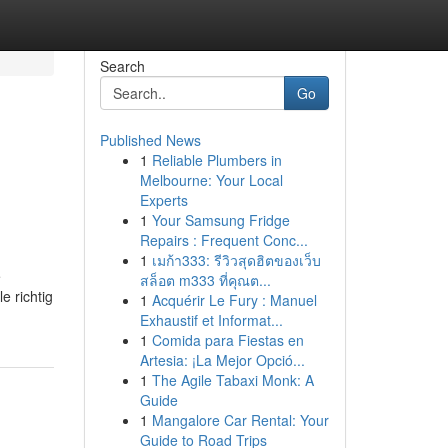
Search
Go
Published News
1
Reliable Plumbers in
Melbourne: Your Local
Experts
1
Your Samsung Fridge
Repairs : Frequent Conc...
1
เมก้า333: รีวิวสุดฮิตของเว็บ
e
สล็อต m333 ที่คุณต...
e richtig
1
Acquérir Le Fury : Manuel
Exhaustif et Informat...
1
Comida para Fiestas en
Artesia: ¡La Mejor Opció...
1
The Agile Tabaxi Monk: A
Guide
1
Mangalore Car Rental: Your
Guide to Road Trips