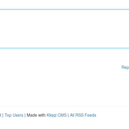
Rep
d
|
Top Users
| Made with
Kliqqi CMS
|
All RSS Feeds