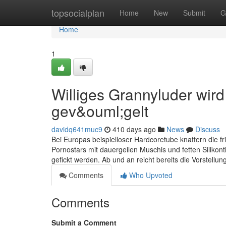
Home
topsocialplan
Home
New
Submit
G
Home
1
Williges Grannyluder wird
gev&ouml;gelt
davidq641muc9
410 days ago
News
Discuss
Bei Europas beispielloser Hardcoretube knattern die fr
Pornostars mit dauergeilen Muschis und fetten Silikont
gefickt werden. Ab und an reicht bereits die Vorstellu
Comments
Who Upvoted
Comments
Submit a Comment