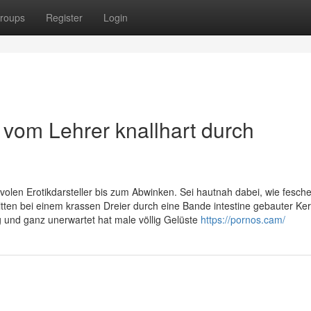
roups
Register
Login
 vom Lehrer knallhart durch
ivolen Erotikdarsteller bis zum Abwinken. Sei hautnah dabei, wie fesch
itten bei einem krassen Dreier durch eine Bande intestine gebauter Kerl
ng und ganz unerwartet hat male völlig Gelüste
https://pornos.cam/