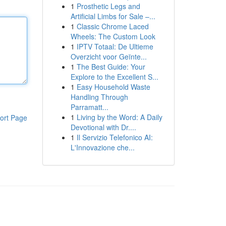
1
Prosthetic Legs and
Artificial Limbs for Sale –...
1
Classic Chrome Laced
Wheels: The Custom Look
1
IPTV Totaal: De Ultieme
Overzicht voor Geïnte...
1
The Best Guide: Your
Explore to the Excellent S...
1
Easy Household Waste
Handling Through
Parramatt...
1
Living by the Word: A Daily
ort Page
Devotional with Dr....
1
Il Servizio Telefonico AI:
L'Innovazione che...