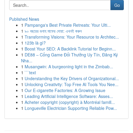
Go
Published News
1
Pampanga's Best Private Retreats: Your Ulti...
1
৯০ বছরের গুনাহ মাফের দোয়া: এখনই করুন
1
Transforming Visions: Your Resource to Architec...
1
123b là gì?
1
Boost Your SEO: A Backlink Tutorial for Beginn...
1
DE88 – Cổng Game Đổi Thưởng Uy Tín, Đăng Ký
Nha...
1
Musangwin: A burgeoning light in the Zimbab...
1
```text
1
Understanding the Key Drivers of Organizational...
1
Unlocking Creativity: Top Free AI Tools You Nee...
1
Our E-cigarette Factories: A Growing Issue
1
Leading Artificial Intelligence Software: Asses...
1
Acheter copyright (copyright) à Montréal famill...
1
Longueville Electrician Supporting Reliable Pow...