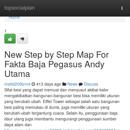
Home
topsocialplan
Togg
navi
Home
1
New Step by Step Map For
Fakta Baja Pegasus Andy
Utama
mattd209lzm4
413 days ago
News
Discuss
Sifat besi yang dapat memuai dan menyusut akibat kalor
mengakibatkan bangunan-bangunan besi bisa memiliki ukuran
yang berubah-ubah. Eiffel Tower sebagai salah satu bangunan
besi paling memukau di dunia, juga memiliki ukuran yang
berubah-ubah tergantung cuaca. Selain itu, penggunaan baja
daur ulang juga membantu mengurangi penggunaan sumber
daya alam dan