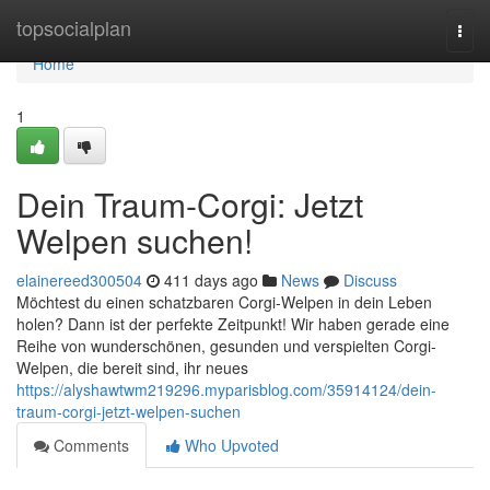
Home
topsocialplan
Togg
navi
Home
1
Dein Traum-Corgi: Jetzt
Welpen suchen!
elainereed300504
411 days ago
News
Discuss
Möchtest du einen schatzbaren Corgi-Welpen in dein Leben
holen? Dann ist der perfekte Zeitpunkt! Wir haben gerade eine
Reihe von wunderschönen, gesunden und verspielten Corgi-
Welpen, die bereit sind, ihr neues
https://alyshawtwm219296.myparisblog.com/35914124/dein-
traum-corgi-jetzt-welpen-suchen
Comments
Who Upvoted