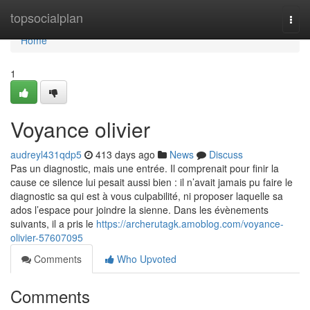
Home
topsocialplan
Togg
navi
Home
1
Voyance olivier
audreyl431qdp5
413 days ago
News
Discuss
Pas un diagnostic, mais une entrée. Il comprenait pour finir la
cause ce silence lui pesait aussi bien : il n’avait jamais pu faire le
diagnostic sa qui est à vous culpabilité, ni proposer laquelle sa
ados l’espace pour joindre la sienne. Dans les évènements
suivants, il a pris le
https://archerutagk.amoblog.com/voyance-
olivier-57607095
Comments
Who Upvoted
Comments