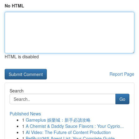
No HTML
HTML is disabled
Report Page
Search
Go
Published News
1
Gameplus 娛樂城：新手必讀攻略
1
A Chemist & Daddy Sauce Flavors : Your Cyprio...
1
AI Video: The Future of Content Production
1
BetBuzz365 Agent List: Your Complete Guide