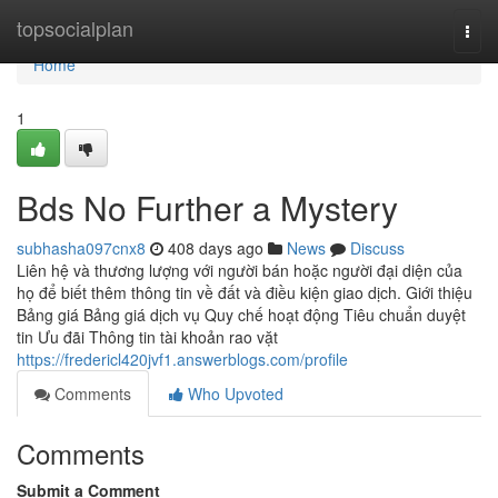
Home
topsocialplan
Togg
navi
Home
1
Bds No Further a Mystery
subhasha097cnx8
408 days ago
News
Discuss
Liên hệ và thương lượng với người bán hoặc người đại diện của
họ để biết thêm thông tin về đất và điều kiện giao dịch. Giới thiệu
Bảng giá Bảng giá dịch vụ Quy chế hoạt động Tiêu chuẩn duyệt
tin Ưu đãi Thông tin tài khoản rao vặt
https://fredericl420jvf1.answerblogs.com/profile
Comments
Who Upvoted
Comments
Submit a Comment