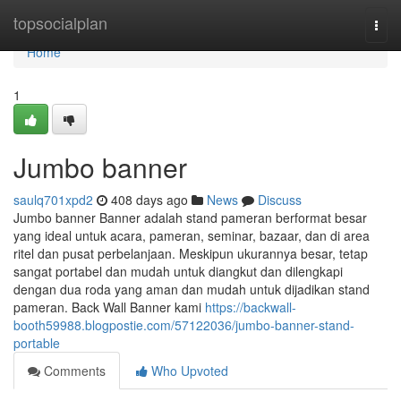
Home
topsocialplan
Togg
navi
Home
1
Jumbo banner
saulq701xpd2
408 days ago
News
Discuss
Jumbo banner Banner adalah stand pameran berformat besar
yang ideal untuk acara, pameran, seminar, bazaar, dan di area
ritel dan pusat perbelanjaan. Meskipun ukurannya besar, tetap
sangat portabel dan mudah untuk diangkut dan dilengkapi
dengan dua roda yang aman dan mudah untuk dijadikan stand
pameran. Back Wall Banner kami
https://backwall-
booth59988.blogpostie.com/57122036/jumbo-banner-stand-
portable
Comments
Who Upvoted