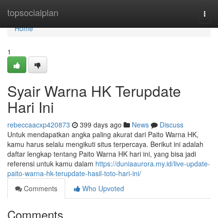
Home
topsocialplan
Togg
navi
Home
1
Syair Warna HK Terupdate
Hari Ini
rebeccaacxp420873
399 days ago
News
Discuss
Untuk mendapatkan angka paling akurat dari Paito Warna HK,
kamu harus selalu mengikuti situs terpercaya. Berikut ini adalah
daftar lengkap tentang Paito Warna HK hari ini, yang bisa jadi
referensi untuk kamu dalam
https://duniaaurora.my.id/live-update-
paito-warna-hk-terupdate-hasil-toto-hari-ini/
Comments
Who Upvoted
Comments