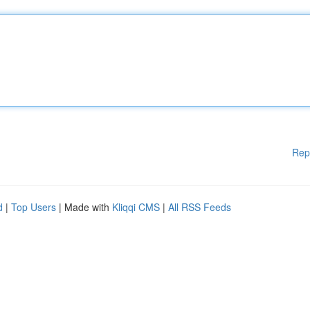
Rep
d
|
Top Users
| Made with
Kliqqi CMS
|
All RSS Feeds