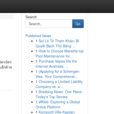
Search
Go
Published News
1
Soi Lô Tô Tham Khảo: Bí
Quyết Bạch Thủ Bảng ...
1
How to Choose Marietta top
Pool Maintenance for...
1
Purchase Vapes Via the
มัครบัตร
Internet Australia: ...
นอีกด้วย
1
{Applying for a Schengen
Visa: Your Comprehensi...
1
Choosing a Limited Liability
Company vs. a ...
1
Breaking News: One Place -
Today's Top Stories
1
WK66: Exploring a Global
Online Platform
1
Kompozit Villa Kapıları: