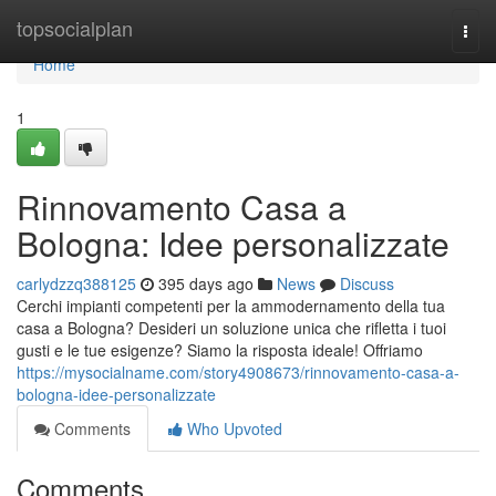
Home
topsocialplan
Togg
navi
Home
1
Rinnovamento Casa a
Bologna: Idee personalizzate
carlydzzq388125
395 days ago
News
Discuss
Cerchi impianti competenti per la ammodernamento della tua
casa a Bologna? Desideri un soluzione unica che rifletta i tuoi
gusti e le tue esigenze? Siamo la risposta ideale! Offriamo
https://mysocialname.com/story4908673/rinnovamento-casa-a-
bologna-idee-personalizzate
Comments
Who Upvoted
Comments