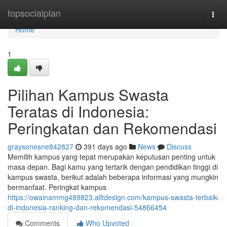
Home
topsocialplan
Togg
navi
Home
1
Pilihan Kampus Swasta
Teratas di Indonesia:
Peringkatan dan Rekomendasi
graysonesne842827
391 days ago
News
Discuss
Memilih kampus yang tepat merupakan keputusan penting untuk
masa depan. Bagi kamu yang tertarik dengan pendidikan tinggi di
kampus swasta, berikut adalah beberapa informasi yang mungkin
bermanfaat. Peringkat kampus
https://owainammg489823.alltdesign.com/kampus-swasta-terbaik-
di-indonesia-ranking-dan-rekomendasi-54866454
Comments
Who Upvoted