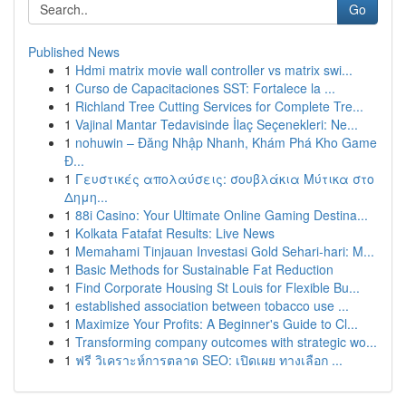
Go
Published News
1
Hdmi matrix movie wall controller vs matrix swi...
1
Curso de Capacitaciones SST: Fortalece la ...
1
Richland Tree Cutting Services for Complete Tre...
1
Vajinal Mantar Tedavisinde İlaç Seçenekleri: Ne...
1
nohuwin – Đăng Nhập Nhanh, Khám Phá Kho Game
Đ...
1
Γευστικές απολαύσεις: σουβλάκια Μύτικα στο
Δημη...
1
88i Casino: Your Ultimate Online Gaming Destina...
1
Kolkata Fatafat Results: Live News
1
Memahami Tinjauan Investasi Gold Sehari-hari: M...
1
Basic Methods for Sustainable Fat Reduction
1
Find Corporate Housing St Louis for Flexible Bu...
1
established association between tobacco use ...
1
Maximize Your Profits: A Beginner's Guide to Cl...
1
Transforming company outcomes with strategic wo...
1
ฟรี วิเคราะห์การตลาด SEO: เปิดเผย ทางเลือก ...