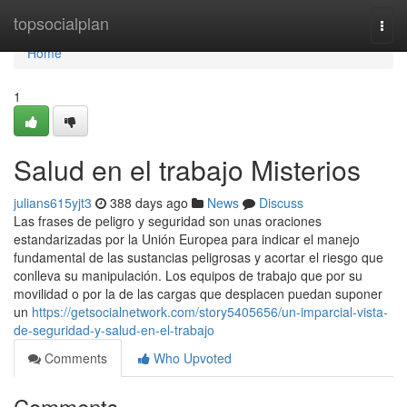
Home
topsocialplan
Togg
navi
Home
1
Salud en el trabajo Misterios
julians615yjt3
388 days ago
News
Discuss
Las frases de peligro y seguridad son unas oraciones
estandarizadas por la Unión Europea para indicar el manejo
fundamental de las sustancias peligrosas y acortar el riesgo que
conlleva su manipulación. Los equipos de trabajo que por su
movilidad o por la de las cargas que desplacen puedan suponer
un
https://getsocialnetwork.com/story5405656/un-imparcial-vista-
de-seguridad-y-salud-en-el-trabajo
Comments
Who Upvoted
Comments