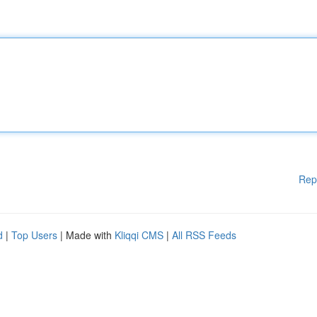
Rep
d
|
Top Users
| Made with
Kliqqi CMS
|
All RSS Feeds