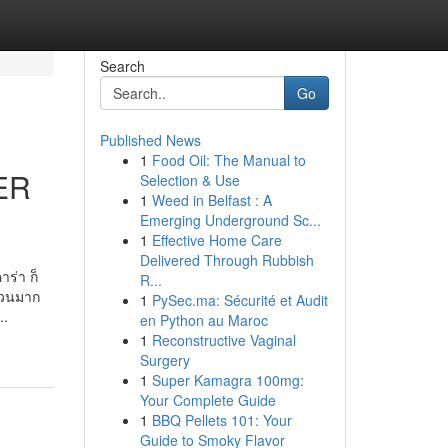
Search
Go
Published News
1
Food Oil: The Manual to
ER
Selection & Use
1
Weed in Belfast : A
Emerging Underground Sc...
1
Effective Home Care
Delivered Through Rubbish
าร่า ก็
R...
ำนวนมาก
1
PySec.ma: Sécurité et Audit
..
en Python au Maroc
1
Reconstructive Vaginal
Surgery
1
Super Kamagra 100mg:
Your Complete Guide
1
BBQ Pellets 101: Your
Guide to Smoky Flavor