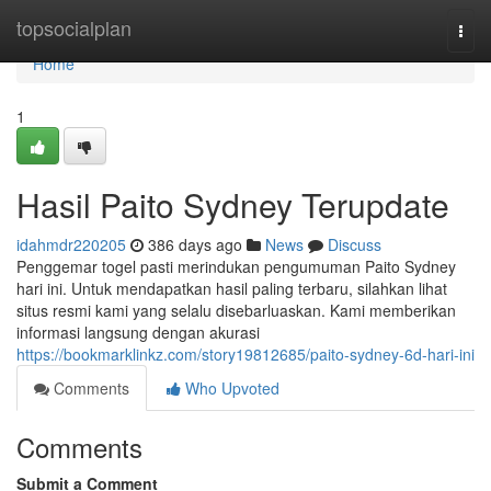
Home
topsocialplan
Togg
navi
Home
1
Hasil Paito Sydney Terupdate
idahmdr220205
386 days ago
News
Discuss
Penggemar togel pasti merindukan pengumuman Paito Sydney
hari ini. Untuk mendapatkan hasil paling terbaru, silahkan lihat
situs resmi kami yang selalu disebarluaskan. Kami memberikan
informasi langsung dengan akurasi
https://bookmarklinkz.com/story19812685/paito-sydney-6d-hari-ini
Comments
Who Upvoted
Comments
Submit a Comment