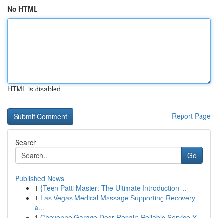
No HTML
HTML is disabled
Report Page
Search
Go
Published News
1
{Teen Patti Master: The Ultimate Introduction ...
1
Las Vegas Medical Massage Supporting Recovery
a...
1
Cheyenne Garage Door Repair: Reliable Service Y...