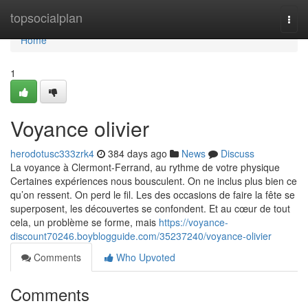
Home
topsocialplan
Togg
navi
Home
1
Voyance olivier
herodotusc333zrk4
384 days ago
News
Discuss
La voyance à Clermont-Ferrand, au rythme de votre physique
Certaines expériences nous bousculent. On ne inclus plus bien ce
qu’on ressent. On perd le fil. Les des occasions de faire la fête se
superposent, les découvertes se confondent. Et au cœur de tout
cela, un problème se forme, mais
https://voyance-
discount70246.boyblogguide.com/35237240/voyance-olivier
Comments
Who Upvoted
Comments