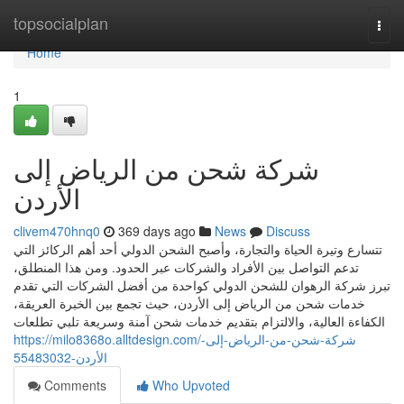
Home
topsocialplan
Togg
navi
Home
1
شركة شحن من الرياض إلى
الأردن
clivem470hnq0
369 days ago
News
Discuss
تتسارع وتيرة الحياة والتجارة، وأصبح الشحن الدولي أحد أهم الركائز التي
تدعم التواصل بين الأفراد والشركات عبر الحدود. ومن هذا المنطلق،
تبرز شركة الرهوان للشحن الدولي كواحدة من أفضل الشركات التي تقدم
خدمات شحن من الرياض إلى الأردن، حيث تجمع بين الخبرة العريقة،
الكفاءة العالية، والالتزام بتقديم خدمات شحن آمنة وسريعة تلبي تطلعات
https://milo8368o.alltdesign.com/شركة-شحن-من-الرياض-إلى-
الأردن-55483032
Comments
Who Upvoted