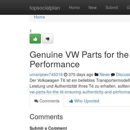
Home
topsocialplan
Home
New
Submit
G
Home
1
Genuine VW Parts for the 
Performance
umarqewv749318
370 days ago
News
Discus
Der Volkswagen T6 ist ein beliebtes Transportermodell, 
Leistung und Authentizität Ihres T6 zu erhalten, sollte
vw-parts-for-the-t6-ensuring-authenticity-and-perform
Comments
Who Upvoted
Comments
Submit a Comment