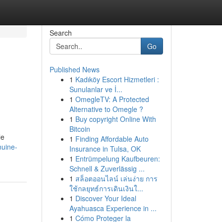
Search
Go
Published News
1
Kadıköy Escort Hizmetleri :
Sunulanlar ve İ...
1
OmegleTV: A Protected
Alternative to Omegle ?
1
Buy copyright Online With
Bitcoin
le
1
Finding Affordable Auto
nuine-
Insurance in Tulsa, OK
1
Entrümpelung Kaufbeuren:
Schnell & Zuverlässig ...
1
สล็อตออนไลน์ เล่นง่าย การ
ใช้กลยุทธ์การเดินเงินใ...
1
Discover Your Ideal
Ayahuasca Experience in ...
1
Cómo Proteger la