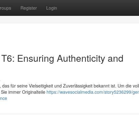
roups
Register
Login
T6: Ensuring Authenticity and
s
das für seine Vielseitigkeit und Zuverlässigkeit bekannt ist. Um die vol
n Sie immer Originalteile
https://wavesocialmedia.com/story5236299/ge
ance