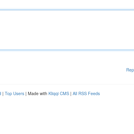
Rep
d
|
Top Users
| Made with
Kliqqi CMS
|
All RSS Feeds