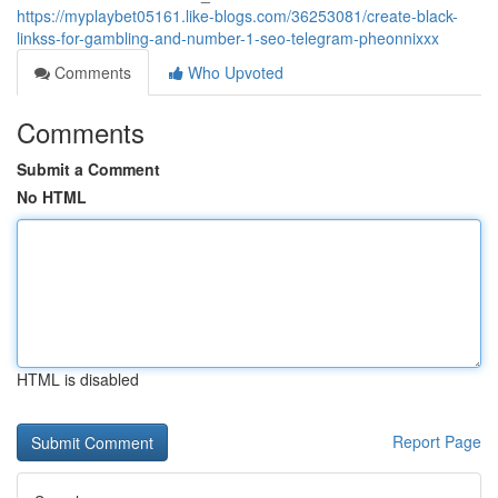
https://myplaybet05161.like-blogs.com/36253081/create-black-
linkss-for-gambling-and-number-1-seo-telegram-pheonnixxx
Comments
Who Upvoted
Comments
Submit a Comment
No HTML
HTML is disabled
Report Page