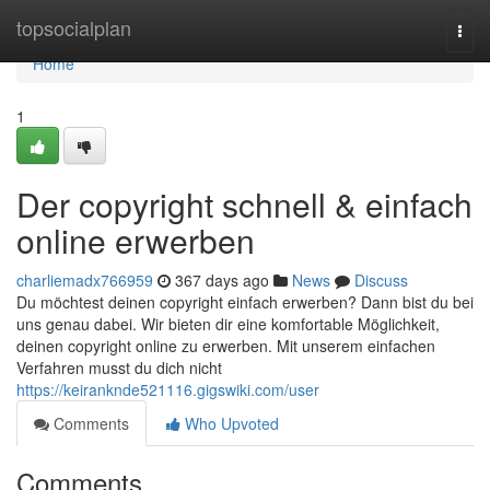
Home
topsocialplan
Togg
navi
Home
1
Der copyright schnell & einfach
online erwerben
charliemadx766959
367 days ago
News
Discuss
Du möchtest deinen copyright einfach erwerben? Dann bist du bei
uns genau dabei. Wir bieten dir eine komfortable Möglichkeit,
deinen copyright online zu erwerben. Mit unserem einfachen
Verfahren musst du dich nicht
https://keiranknde521116.gigswiki.com/user
Comments
Who Upvoted
Comments