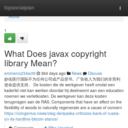
Home
topsocialplan
Togg
navi
Home
1
What Does javax copyright
library Mean?
eminemx234ezt9
364 days ago
News
Discuss
妙佑医疗国际不为任何公司或产品背书。广告收入为我们的非营利
使命提供支持。 De kosten die de werkgever heeft omdat een
kaderlid niet kan werken doordat hij deelneemt aan een education
noemen we verletkosten. De werkgever kan deze kosten
terugvragen aan de RAS. Components that have an affect on the
flexibility of woods to naturally regenerate are a cause of concern
https://coingenius.news/oleg-deripaska-criticizes-bank-of-russia-
on-its-hardline-bitcoin-stance/
Comments
Who Upvoted