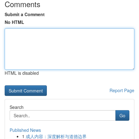
Comments
Submit a Comment
No HTML
HTML is disabled
Report Page
Search
Go
Published News
1
成人内容：深度解析与道德边界