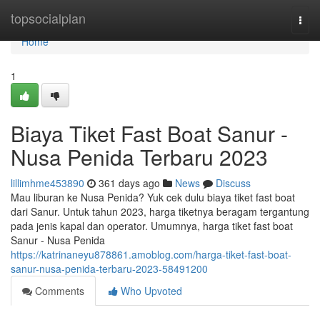
Home
topsocialplan
Togg
navi
Home
1
Biaya Tiket Fast Boat Sanur -
Nusa Penida Terbaru 2023
lillimhme453890
361 days ago
News
Discuss
Mau liburan ke Nusa Penida? Yuk cek dulu biaya tiket fast boat
dari Sanur. Untuk tahun 2023, harga tiketnya beragam tergantung
pada jenis kapal dan operator. Umumnya, harga tiket fast boat
Sanur - Nusa Penida
https://katrinaneyu878861.amoblog.com/harga-tiket-fast-boat-
sanur-nusa-penida-terbaru-2023-58491200
Comments
Who Upvoted