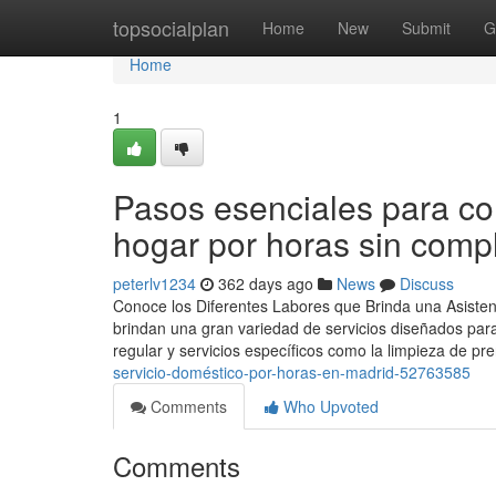
Home
topsocialplan
Home
New
Submit
G
Home
1
Pasos esenciales para c
hogar por horas sin comp
peterlv1234
362 days ago
News
Discuss
Conoce los Diferentes Labores que Brinda una Asisten
brindan una gran variedad de servicios diseñados para 
regular y servicios específicos como la limpieza de p
servicio-doméstico-por-horas-en-madrid-52763585
Comments
Who Upvoted
Comments