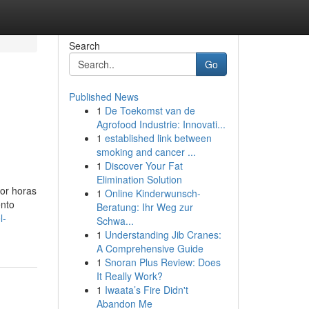
Search
Go
Published News
1
De Toekomst van de
Agrofood Industrie: Innovati...
1
established link between
smoking and cancer ...
1
Discover Your Fat
Elimination Solution
por horas
1
Online Kinderwunsch-
ento
Beratung: Ihr Weg zur
l-
Schwa...
1
Understanding Jib Cranes:
A Comprehensive Guide
1
Snoran Plus Review: Does
It Really Work?
1
Iwaata’s Fire Didn't
Abandon Me