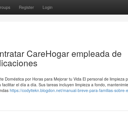
roups
Register
Login
ontratar CareHogar empleada de
licaciones
te Doméstica por Horas para Mejorar tu Vida El personal de limpieza 
facilitar el día a día. Sus tareas incluyen limpieza a fondo, mantenimi
rendas
https://codyitekn.blogdon.net/manual-breve-para-familias-sobre-e