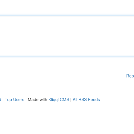
Rep
d
|
Top Users
| Made with
Kliqqi CMS
|
All RSS Feeds