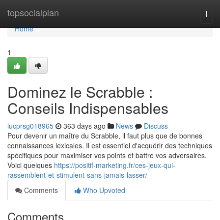
Home
topsocialplan
Togg
navi
Home
1
Dominez le Scrabble :
Conseils Indispensables
lucprsg018965
363 days ago
News
Discuss
Pour devenir un maître du Scrabble, il faut plus que de bonnes
connaissances lexicales. Il est essentiel d'acquérir des techniques
spécifiques pour maximiser vos points et battre vos adversaires.
Voici quelques
https://positif-marketing.fr/ces-jeux-qui-
rassemblent-et-stimulent-sans-jamais-lasser/
Comments
Who Upvoted
Comments