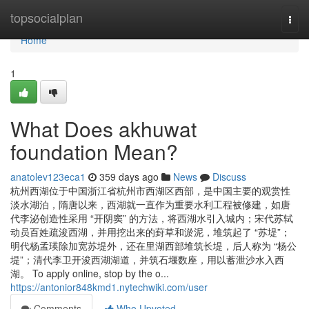
Home
topsocialplan
Togg
navi
Home
1
What Does akhuwat
foundation Mean?
anatolev123eca1
359 days ago
News
Discuss
杭州西湖位于中国浙江省杭州市西湖区西部，是中国主要的观赏性
淡水湖泊，隋唐以来，西湖就一直作为重要水利工程被修建，如唐
代李泌创造性采用 “开阴窦” 的方法，将西湖水引入城内；宋代苏轼
动员百姓疏浚西湖，并用挖出来的葑草和淤泥，堆筑起了 “苏堤”；
明代杨孟瑛除加宽苏堤外，还在里湖西部堆筑长堤，后人称为 “杨公
堤”；清代李卫开浚西湖湖道，并筑石堰数座，用以蓄泄沙水入西
湖。 To apply online, stop by the o...
https://antonior848kmd1.nytechwiki.com/user
Comments
Who Upvoted