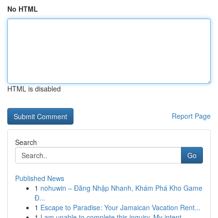
No HTML
HTML is disabled
Report Page
Search
Go
Published News
1
nohuwin – Đăng Nhập Nhanh, Khám Phá Kho Game
Đ...
1
Escape to Paradise: Your Jamaican Vacation Rent...
1
I am unable to complete this inquiry. My intent...