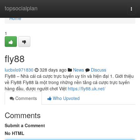
Home
topsocialplan
Togg
navi
Home
1
fly88
lucbxlo971830
328 days ago
News
Discuss
Fly88 – Nhà cái cá cược trực tuyến uy tín và hiện đại 1. Giới thiệu
về Fly88 Fly88 là một trong những nền tảng cá cược trực tuyến
hàng đầu, được người chơi Việt
https://fly88.uk.net/
Comments
Who Upvoted
Comments
Submit a Comment
No HTML