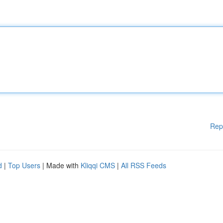
Rep
d
|
Top Users
| Made with
Kliqqi CMS
|
All RSS Feeds