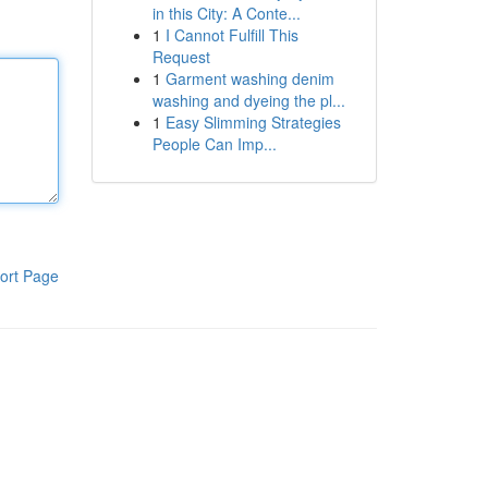
in this City: A Conte...
1
I Cannot Fulfill This
Request
1
Garment washing denim
washing and dyeing the pl...
1
Easy Slimming Strategies
People Can Imp...
ort Page