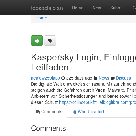
Home
topsocialplan
Home
New
Submit
G
Home
1
Kaspersky Login, Einlogge
Leitfaden
nealew259lap9
325 days ago
News
Discuss
Die digitale Welt entwickelt sich rasant. Mit zunehm
steigen auch die Gefahren durch Viren, Malware, Phis
Anbietern von Sicherheitslösungen und bietet sowoh
diesen Schutz
https://colinc456kfz1.elbloglibre.com/pro
Comments
Who Upvoted
Comments