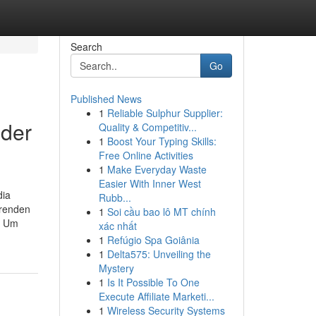
Search
Go
Published News
1
Reliable Sulphur Supplier:
nder
Quality & Competitiv...
1
Boost Your Typing Skills:
Free Online Activities
1
Make Everyday Waste
Easier With Inner West
dia
Rubb...
hrenden
1
Soi cầu bao lô MT chính
. Um
xác nhất
1
Refúgio Spa Goiânia
1
Delta575: Unveiling the
Mystery
1
Is It Possible To One
Execute Affiliate Marketi...
1
Wireless Security Systems